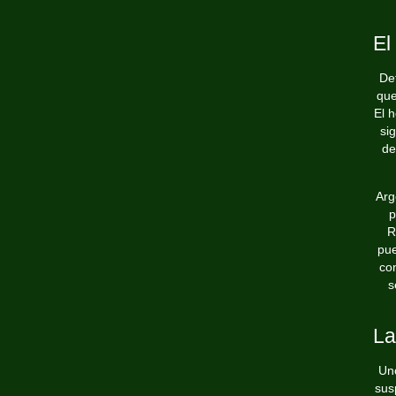
El
Det
que
El 
si
de
Arg
p
R
pue
co
s
La
Un
sus