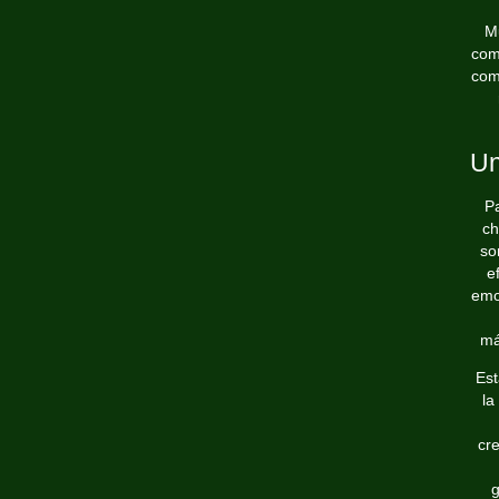
M
com
com
Un
Pa
ch
so
e
emoc
má
Est
la
cre
g