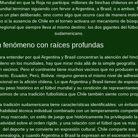
Mundial en que la Roja no participa: millones de
hinchas chilenos en el
undial
terminan siguiendo con fervor a Argentina, a Brasil, o a ambos.
o un plan deliberado, sino como algo que ocurre casi de manera instint
o si la ausencia de Chile en el torneo activara un mecanismo de búsq
regional que siempre lleva al mismo destino: los dos gigantes del fútbo
sudamericano.
 fenómeno con raíces profundas
ra entender por qué Argentina y Brasil concentran la atención del hin
ileno en los mundiales, hay que mirar más allá de la simple geografía. 
n vecinos. Pero el continente tiene muchos vecinos que no producen e
fecto. Ecuador, Perú, Bolivia: ninguno genera el mismo nivel de adhesi
ional en la afición chilena. Lo que Argentina y Brasil tienen de especi
su peso histórico en el fútbol mundial y su condición de representante
ximos de una tradición futbolística que Chile también siente como prop
a tradición sudamericana tiene características identificables: un énfasi
 habilidad técnica individual combinado con un temperamento competit
muy marcado, un estilo de juego que históricamente ha privilegiado la
atividad sobre el orden rígido, y una relación con el fútbol que va más 
del deporte y se convierte en expresión cultural. Chile comparte esa
enealogía, y cuando Argentina o Brasil la expresan en el escenario m