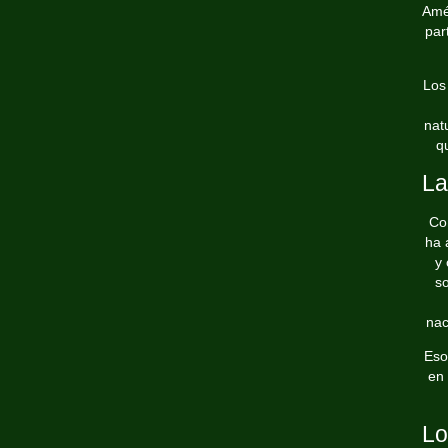
Amér
par
Lo
natu
q
La
Con
ha 
y 
so
nac
Eso
en 
Lo