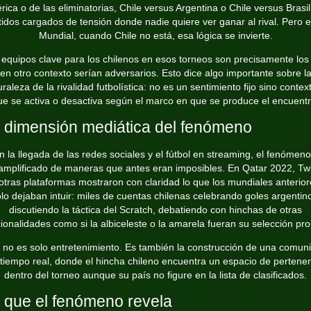
ica o de las eliminatorias, Chile versus Argentina o Chile versus Brasi
tidos cargados de tensión donde nadie quiere ver ganar al rival. Pero e
Mundial, cuando Chile no está, esa lógica se invierte.
s
equipos clave para los chilenos
en esos torneos son precisamente los
en otro contexto serían adversarios. Esto dice algo importante sobre l
raleza de la rivalidad futbolística: no es un sentimiento fijo sino contex
ue se activa o desactiva según el marco en que se produce el encuentr
 dimensión mediática del fenómeno
 la llegada de las redes sociales y el fútbol en streaming, el fenómen
amplificado de maneras que antes eran imposibles. En Qatar 2022, Twi
otras plataformas mostraron con claridad lo que los mundiales anterio
lo dejaban intuir: miles de cuentas chilenas celebrando goles argentin
discutiendo la táctica del Scratch, debatiendo con hinchas de otras
ionalidades como si la albiceleste o la amarela fueran su selección pro
 no es solo entretenimiento. Es también la construcción de una comun
tiempo real, donde el hincha chileno encuentra un espacio de pertene
dentro del torneo aunque su país no figure en la lista de clasificados.
 que el fenómeno revela