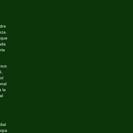
adre
eza.
 que
ada
rte
 sus
é,
ol
onal
 la
al
ial
Copa