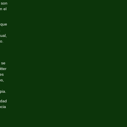
l son
n el
 que
a
tual,
o.
o se
tter
res
os,
pia.
idad
ncia