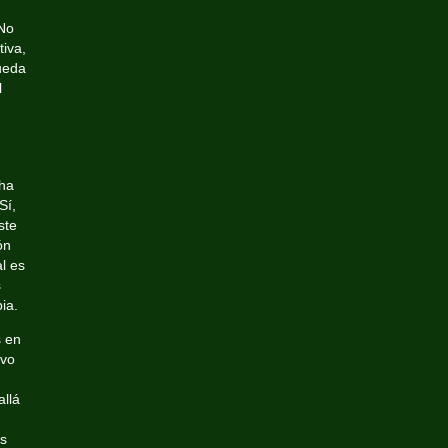
 No
iva,
ueda
l
cha
Sí,
ste
ón
al es
s
ia.
s en
ivo
allá
ás