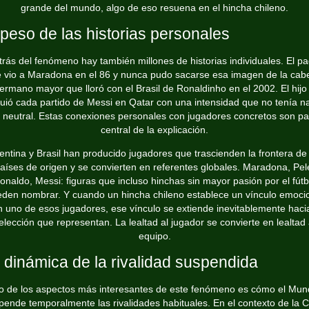
grande del mundo, algo de eso resuena en el hincha chileno.
 peso de las historias personales
rás del fenómeno hay también millones de historias individuales. El p
 vio a Maradona en el 86 y nunca pudo sacarse esa imagen de la cab
hermano mayor que lloró con el Brasil de Ronaldinho en el 2002. El hijo
guió cada partido de Messi en Qatar con una intensidad que no tenía n
 neutral. Estas conexiones personales con jugadores concretos son pa
central de la explicación.
entina y Brasil han producido jugadores que trascienden la frontera de
aíses de origen y se convierten en referentes globales. Maradona, Pel
onaldo, Messi: figuras que incluso hinchas sin mayor pasión por el fútb
den nombrar. Y cuando un hincha chileno establece un vínculo emoci
n uno de esos jugadores, ese vínculo se extiende inevitablemente hacia
elección que representan. La lealtad al jugador se convierte en lealtad 
equipo.
 dinámica de la rivalidad suspendida
o de los aspectos más interesantes de este fenómeno es cómo el Mund
pende temporalmente las rivalidades habituales. En el contexto de la 