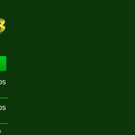
os
os
l