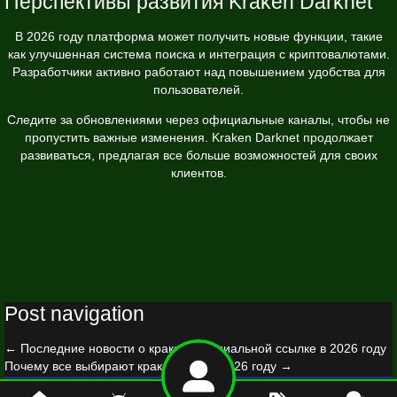
Перспективы развития Kraken Darknet
В 2026 году платформа может получить новые функции, такие
как улучшенная система поиска и интеграция с криптовалютами.
Разработчики активно работают над повышением удобства для
пользователей.
Следите за обновлениями через официальные каналы, чтобы не
пропустить важные изменения. Kraken Darknet продолжает
развиваться, предлагая все больше возможностей для своих
клиентов.
Post navigation
←
Последние новости о кракен официальной ссылке в 2026 году
Почему все выбирают кракен вход в 2026 году
→