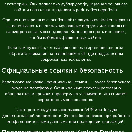
платформы. Они полностью дублируют функционал основного
сайта и позволяют продолжить работу без перебоев.
Один из проверенных способов найти актуальное kraken зеркало
— использовать специализированные форумы или каналы в
зашифрованных мессенджерах. Важно проверять источники,
чтобы избежать фишинговых сайтов.
Если вам нужны надежные решения для хранения энергии,
обратите внимание на
batteribanken.dk
, где представлены
современные технологии.
Официальные ссылки и безопасность
Использование кракен официальной ссылки — залог безопасного
входа на платформу. Официальные ресурсы регулярно
обновляются и проходят проверку на уязвимости, что снижает
вероятность мошенничества.
Также рекомендуется использовать VPN или Tor для
дополнительной анонимности. Это особенно важно при работе с
конфиденциальными данными или проведении транзакций.