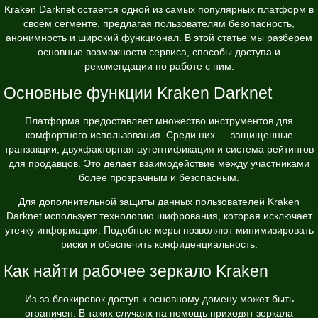
Kraken Darknet остается одной из самых популярных платформ в
своем сегменте, предлагая пользователям безопасность,
анонимность и широкий функционал. В этой статье мы разберем
основные возможности сервиса, способы доступа и
рекомендации по работе с ним.
Основные функции Kraken Darknet
Платформа предоставляет множество инструментов для
комфортного использования. Среди них — защищенные
транзакции, двухфакторная аутентификация и система рейтингов
для продавцов. Это делает взаимодействие между участниками
более прозрачным и безопасным.
Для дополнительной защиты данных пользователей Kraken
Darknet использует технологию шифрования, которая исключает
утечку информации. Подобные меры позволяют минимизировать
риски и обеспечить конфиденциальность.
Как найти рабочее зеркало Kraken
Из-за блокировок доступ к основному домену может быть
ограничен. В таких случаях на помощь приходят зеркала